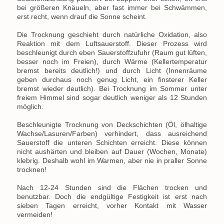
bei größeren Knäueln, aber fast immer bei Schwämmen,
erst recht, wenn drauf die Sonne scheint.
Die Trocknung geschieht durch natürliche Oxidation, also
Reaktion mit dem Luftsauerstoff. Dieser Prozess wird
beschleunigt durch eben Sauerstoffzufuhr (Raum gut lüften,
besser noch im Freien), durch Wärme (Kellertemperatur
bremst bereits deutlich!) und durch Licht (Innenräume
geben durchaus noch genug Licht, ein finsterer Keller
bremst wieder deutlich). Bei Trocknung im Sommer unter
freiem Himmel sind sogar deutlich weniger als 12 Stunden
möglich.
Beschleunigte Trocknung von Deckschichten (Öl, ölhaltige
Wachse/Lasuren/Farben) verhindert, dass ausreichend
Sauerstoff die unteren Schichten erreicht. Diese können
nicht aushärten und bleiben auf Dauer (Wochen, Monate)
klebrig. Deshalb wohl im Warmen, aber nie in praller Sonne
trocknen!
Nach 12-24 Stunden sind die Flächen trocken und
benutzbar. Doch die endgültige Festigkeit ist erst nach
sieben Tagen erreicht, vorher Kontakt mit Wasser
vermeiden!