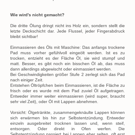
Wie wird's nicht gemacht?
Die dritte Ölung dringt nicht ins Holz ein, sondern stellt die
letzte Deckschicht dar. Jede Flussel, jeder Fingerabdruck
bleibt sichtbar!
Einmassieren des Öls mit Maschine: Das anfangs trockene
Pad muss vorher gefühlvoll eingeölt werden. Ist es zu
trocken, entzieht es der Fläche Öl, sie wird stumpf und
matt. Besser, es gibt noch ein bisschen Öl ab, das muss
dann allerdings abgewischt oder einmassiert werden.
Bei Geschwindigkeiten größer Stufe 2 zerlegt sich das Pad
nach einiger Zeit.
Entstehen Öltröpfchen beim Einmassieren, ist die Fläche zu
frisch oder es wurde mit dem Pad zuviel Öl aufgetragen.
Entweder immer weiter einmassieren (wird super, braucht
sehr viel Zeit), oder Öl mit Lappen abnehmen.
Vorsicht:
Ölgetränkte, zusammengeknäulte Lappen können
sich erwärmen bis hin zur Selbstentzündung. Entweder
einzeln ausgebreitet trocknen lassen und, wenn steif,
entsorgen. Oder direkt in Ofen werfen. Die
Selbstentzündung passiert bei Lappen eher selten, oft erst