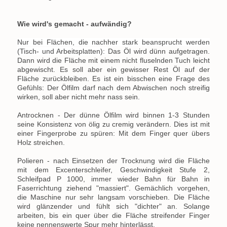
Wie wird's gemacht - aufwändig?
Nur bei Flächen, die nachher stark beansprucht werden
(Tisch- und Arbeitsplatten):
Das Öl wird dünn aufgetragen.
Dann wird die Fläche mit einem nicht fluselnden Tuch leicht
abgewischt. Es soll aber ein gewisser Rest Öl auf der
Fläche zurückbleiben. Es ist ein bisschen eine Frage des
Gefühls: Der Ölfilm darf nach dem Abwischen noch streifig
wirken, soll aber nicht mehr nass sein.
Antrocknen - Der dünne Ölfilm wird binnen 1-3 Stunden
seine Konsistenz von ölig zu cremig verändern. Dies ist mit
einer Fingerprobe zu spüren: Mit dem Finger quer übers
Holz streichen.
Polieren - nach Einsetzen der Trocknung wird die Fläche
mit dem Excenterschleifer, Geschwindigkeit Stufe 2,
Schleifpad P 1000, immer wieder Bahn für Bahn in
Faserrichtung ziehend "massiert". Gemächlich vorgehen,
die Maschine nur sehr langsam vorschieben. Die Fläche
wird glänzender und fühlt sich "dichter" an. Solange
arbeiten, bis ein quer über die Fläche streifender Finger
keine nennenswerte Spur mehr hinterlässt.